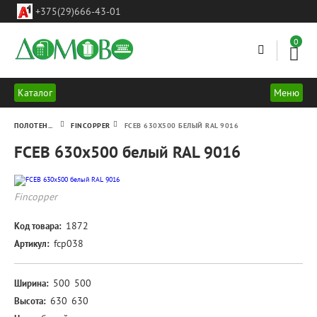
ул.
+375(29)666-43-01
Леси
Украинки
18-
0
23
г.Минск
Каталог
Меню
ПОЛОТЕНЦЕСУШИТЕЛИ
FINCOPPER
FCEB 630Х500 БЕЛЫЙ RAL 9016
FCEB 630х500 белый RAL 9016
FCEB
Fincopper
630х500
белый
1872
Код товара:
RAL
fcp038
Артикул:
9016
500
500
Ширина:
630
630
Высота: