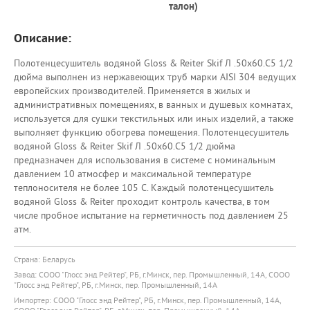
талон)
Описание:
Полотенцесушитель водяной Gloss & Reiter Skif Л .50х60.С5 1/2
дюйма выполнен из нержавеющих труб марки AISI 304 ведущих
европейских производителей. Применяется в жилых и
административных помещениях, в ванных и душевых комнатах,
используется для сушки текстильных или иных изделий, а также
выполняет функцию обогрева помещения. Полотенцесушитель
водяной Gloss & Reiter Skif Л .50х60.С5 1/2 дюйма
предназначен для использования в системе с номинальным
давлением 10 атмосфер и максимальной температуре
теплоносителя не более 105 С. Каждый полотенцесушитель
водяной Gloss & Reiter проходит контроль качества, в том
числе пробное испытание на герметичность под давлением 25
атм.
Страна: Беларусь
Завод: СООО "Глосс энд Рейтер", РБ, г.Минск, пер. Промышленный, 14А, СООО
"Глосс энд Рейтер", РБ, г.Минск, пер. Промышленный, 14А
Импортер: СООО "Глосс энд Рейтер", РБ, г.Минск, пер. Промышленный, 14А,