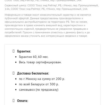
СООО "Глосс энд Рейтер", РБ, г.Минск, пер. Промышленный, 14А
Сервисный центр: СООО "Глосс энд Рейтер", РБ, г.Минск, пер. Промышленный,
14А, СООО "Глосс энд Рейтер", РБ, г.Минск, пер. Промышленный, 14А
Информация о товаре носит ознакомительный характер и не является
публичной офертой. Данные предоставлены производителями и
официальными дистрибьюторами на территории РБ. Тем ни менее,
производители в праве изменять внешний вид, характеристики и
комплектацию изделий, предварительно не уведомляя продавцов и
потребителей. Просим с пониманием отнестись к данному факту и до
оформления заказа уточнить все интересующие сведения о товаре.
Гарантия:
Гарантия 60, 60
мес.
Весь товар сертифицирован.
Доставка бесплатная:
по г. Минску на сумму от 200 р.
по всей Беларуси от 300 р.
самовывоз (по предзаказу)
Оплата: