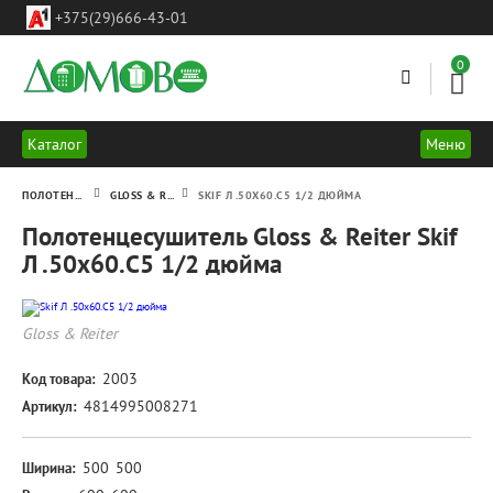
ул.
+375(29)666-43-01
Леси
Украинки
18-
0
23
г.Минск
Каталог
Меню
ПОЛОТЕНЦЕСУШИТЕЛИ
GLOSS & REITER
SKIF Л .50X60.С5 1/2 ДЮЙМА
Полотенцесушитель Gloss & Reiter Skif
Л .50x60.С5 1/2 дюйма
Skif
Gloss & Reiter
Л
.50x60.С5
2003
Код товара:
1/2
4814995008271
Артикул:
дюйма
500
500
Ширина: