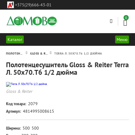
ул.
+375(29)666-43-01
Леси
Украинки
18-
0
23
г.Минск
Каталог
Меню
ПОЛОТЕНЦЕСУШИТЕЛИ
GLOSS & REITER
TERRA Л. 50X70.Т6 1/2 ДЮЙМА
Полотенцесушитель Gloss & Reiter Terra
Л. 50x70.Т6 1/2 дюйма
Terra
Gloss & Reiter
Л.
50x70.Т6
2079
Код товара:
1/2
4814995008615
Артикул:
дюйма
500
500
Ширина: