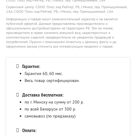
СООО "Глосс энд Рейтер", РБ, г.Минск, пер. Промышленный, 14А
Сервисный центр: СООО "Глосс энд Рейтер", РБ, г.Минск, пер. Промышленный,
14А, СООО "Глосс энд Рейтер", РБ, г.Минск, пер. Промышленный, 14А
Информация о товаре носит ознакомительный характер и не является
публичной офертой. Данные предоставлены производителями и
официальными дистрибьюторами на территории РБ. Тем ни менее,
производители в праве изменять внешний вид, характеристики и
комплектацию изделий, предварительно не уведомляя продавцов и
потребителей. Просим с пониманием отнестись к данному факту и до
оформления заказа уточнить все интересующие сведения о товаре.
Гарантия:
Гарантия 60, 60
мес.
Весь товар сертифицирован.
Доставка бесплатная:
по г. Минску на сумму от 200 р.
по всей Беларуси от 300 р.
самовывоз (по предзаказу)
Оплата: