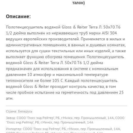
талон)
Описание:
Полотенцесушитель водяной Gloss & Reiter Terra Л. 50х70.Т6
1/2 дюйма выполнен из нержавеющих труб марки AISI 304
ведущих европейских производителей. Применяется в жилых и
административных помещениях, в ванных и душевых комнатах,
используется для сушки текстильных или иных изделий, а также
выполняет функцию обогрева помещения. Полотенцесушитель
водяной Gloss & Reiter Terra Л. 50х70.Т6 1/2 дюйма
предназначен для использования в системе с номинальным
давлением 10 атмосфер и максимальной температуре
теплоносителя не более 105 С. Каждый полотенцесушитель
водяной Gloss & Reiter проходит контроль качества, в том
числе пробное испытание на герметичность под давлением 25
атм.
Страна: Беларусь
Завод: СООО "Глосс энд Рейтер", РБ, г.Минск, пер. Промышленный, 14А, СООО
"Глосс энд Рейтер", РБ, г.Минск, пер. Промышленный, 14А
Импортер: СООО "Глосс энд Рейтер", РБ, г.Минск, пер. Промышленный, 14А,