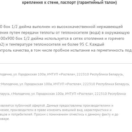
крепления к стене, паспорт (гарантийный талон)
00 бок 1/2 дюйма выполнен из высококачественной нержавеющей
щения путем передачи теплоты от теплоносителя (вода) в окружающую
00х900 бок 1/2 дюйма используется в сетях отопления и горячего
2) и температуре теплоносителя не более 95 С. Каждый
троль качества, в том числе пробное испытание на герметичность под
лодечно, ул. Городокская 100а, ИЧТУП «Ростела», 222310 Республика Беларусь,
.Молодечно, ул. Городокская 100а, ИЧТУП «Ростела», 222310 Республика Беларусь,
русь, г.Молодечно, ул. Городокская 100а, ИЧТУП «Ростела», 222310 Республика
 является публичной офертой. Данные предоставлены производителями и
енее, производители в праве изменять внешний вид, характеристики и
цов и потребителей. Просим с пониманием отнестись к данному факту и до
оваре.