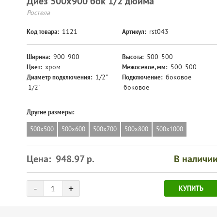
Диез 500х900 бок 1/2 дюйма
Ростела
1121
rst043
Код товара:
Артикул:
900
900
500
500
Ширина:
Высота:
хром
500
500
Цвет:
Межосевое, мм:
1/2"
боковое
Диаметр подключения:
Подключение:
1/2"
боковое
Другие размеры:
500х500
500х600
500х700
500х800
500х1000
Цена:
948.97
р.
В наличи
Количество
-
+
КУПИТЬ
товара