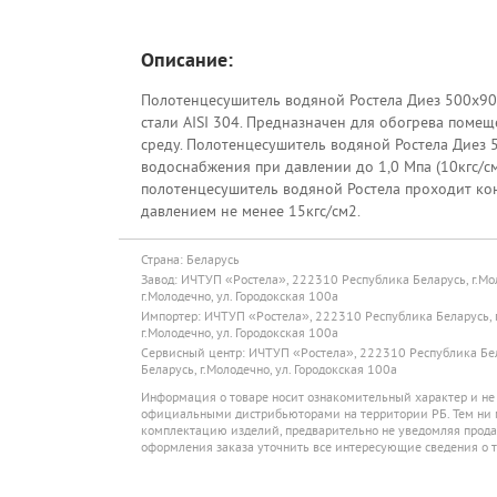
Описание:
Полотенцесушитель водяной Ростела Диез 500х9
стали AISI 304. Предназначен для обогрева поме
среду. Полотенцесушитель водяной Ростела Диез 5
водоснабжения при давлении до 1,0 Мпа (10кгс/см
полотенцесушитель водяной Ростела проходит кон
давлением не менее 15кгс/см2.
Страна: Беларусь
Завод: ИЧТУП «Ростела», 222310 Республика Беларусь, г.Мо
г.Молодечно, ул. Городокская 100а
Импортер: ИЧТУП «Ростела», 222310 Республика Беларусь, г
г.Молодечно, ул. Городокская 100а
Сервисный центр: ИЧТУП «Ростела», 222310 Республика Бела
Беларусь, г.Молодечно, ул. Городокская 100а
Информация о товаре носит ознакомительный характер и не
официальными дистрибьюторами на территории РБ. Тем ни м
комплектацию изделий, предварительно не уведомляя продав
оформления заказа уточнить все интересующие сведения о т